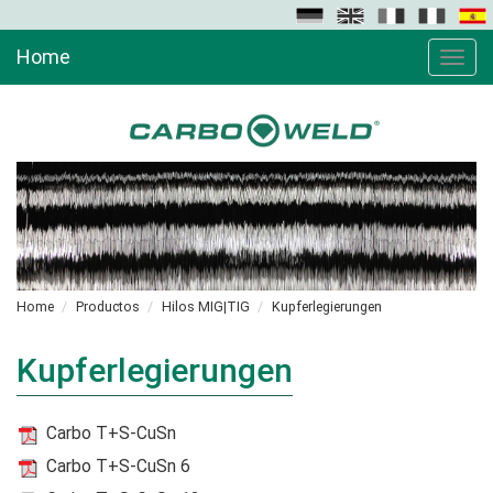
Home
Toggle
naviga
Home
Productos
Hilos MIG|TIG
Kupferlegierungen
Kupferlegierungen
Carbo T+S-CuSn
Carbo T+S-CuSn 6