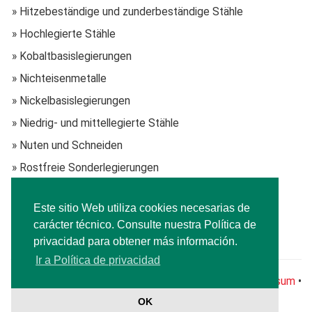
» Hitzebeständige und zunderbeständige Stähle
» Hochlegierte Stähle
» Kobaltbasislegierungen
» Nichteisenmetalle
» Nickelbasislegierungen
» Niedrig- und mittellegierte Stähle
» Nuten und Schneiden
» Rostfreie Sonderlegierungen
» Schwer schweißbare Stähle, Mischverbindungen
Este sitio Web utiliza cookies necesarias de
» Werkzeugstähle
carácter técnico. Consulte nuestra Política de
» Wolframkarbidlegierungen
privacidad para obtener más información.
Ir a Política de privacidad
®
© CARBO-WELD
Schweissmaterialien GmbH •
Impressum
•
Política de privacidad
OK