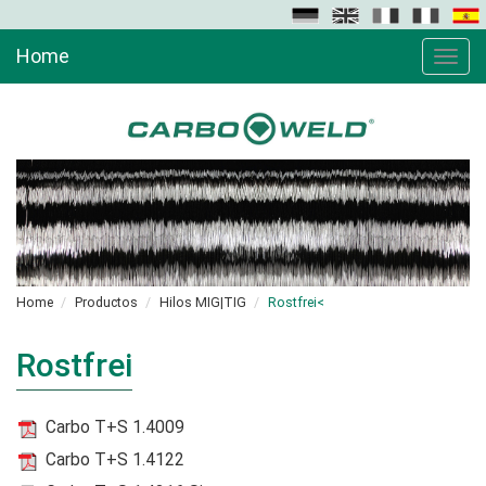
Home
Toggle
naviga
Home
Productos
Hilos MIG|TIG
Rostfrei<
Rostfrei
Carbo T+S 1.4009
Carbo T+S 1.4122